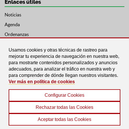
Enlaces útiles
Noticias
Agenda
Ordenanzas
Entidades y asociaciones
Usamos cookies y otras técnicas de rastreo para
mejorar tu experiencia de navegación en nuestra web,
para mostrarte contenidos personalizados y anuncios
adecuados, para analizar el tráfico en nuestra web y
para comprender de dónde llegan nuestros visitantes.
Ver más en política de cookies
Configurar Cookies
Aviso legal
|
Política de Cookies
|
Accesibilidad
|
Protección de Datos
|
Mapa Web
Rechazar todas las Cookies
© 2022 Ayuntamiento de Pinos Genil
Aceptar todas las Cookies