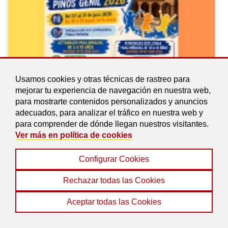
Usamos cookies y otras técnicas de rastreo para
mejorar tu experiencia de navegación en nuestra web,
para mostrarte contenidos personalizados y anuncios
adecuados, para analizar el tráfico en nuestra web y
para comprender de dónde llegan nuestros visitantes.
02 julio 2026
Ver más en política de cookies
La Semana
Cultural 2026 ofrecerá una
Configurar Cookies
completa programación de
Rechazar todas las Cookies
actividades para la infancia y la
juventud de Pinos Genil
Aceptar todas las Cookies
Inscripciones a partir del lunes 6 de julio