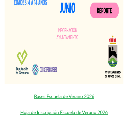
Bases Escuela de Verano 2026
Hoja de Inscripción Escuela de Verano 2026