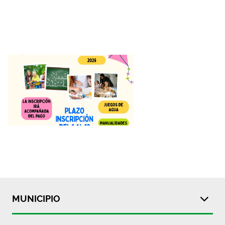
MUNICIPIO